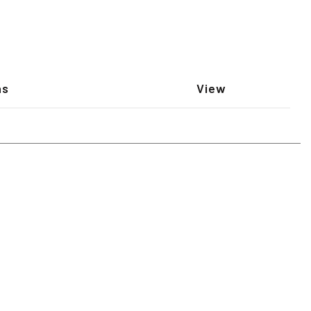
ns
View